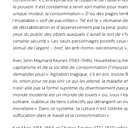
consommer. «
L’entreprise est le royaume de l’asservi vo
le pouvoir. Il est condamné à servir son maître pour maint
unique moteur, la consommation
». D’où des pages terri
l’insatiable «
soif de pacotilles
». Tel est le «
domaine de l
de déstabilisation et d’asservissement par la peur, puis
yeux du public des objets auxquels il aurait le tort de s’h
certaine sécurité
». Les seuls personnages positifs ceux 
stimuli de l’argent – bref, les
anti-homo-oeconomicus », 
Avec John Maynard Keynes (1983-1946), Houellebecq me
capitalisme et de la société de consommation (l’impossibi
demander plus)
». Agitation tragique, s’il en est, insiste
ils, sinon pour ne pas voir ce qui les attend, la maladie et
n’est-elle pas la forme suprême du divertissement pascal
monde moderne est un monde de jouets
» où, sous l’in
solitaire, oublieux de liens collectifs qui dérangent un 
monétaire
». Dans ce système, la culture n’est tolérée
suffocation dans le travail et la consommation
».