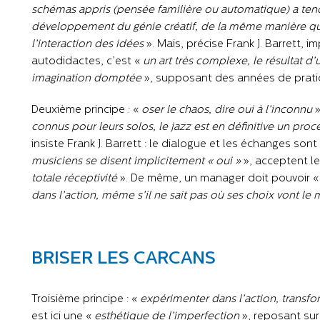
schémas appris (pensée familière ou automatique) a tenda
développement du génie créatif, de la même manière que 
l’interaction des idées
». Mais, précise Frank J. Barrett, i
autodidactes, c’est «
un art très complexe, le résultat d
imagination domptée
», supposant des années de prati
Deuxième principe : «
oser le chaos, dire oui à l’inconnu
»
connus pour leurs solos, le jazz est en définitive un pro
insiste Frank J. Barrett : le dialogue et les échanges so
musiciens se disent implicitement « oui »
», acceptent le
totale réceptivité
». De même, un manager doit pouvoir 
dans l’action, même s’il ne sait pas où ses choix vont le
BRISER LES CARCANS
Troisième principe : «
expérimenter dans l’action, transfo
est ici une «
esthétique de l’imperfection
», reposant sur