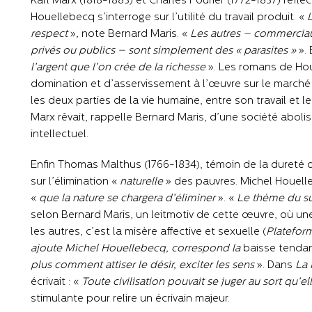
Karl Marx (1818-1883) et Charles Fourier (1772-1837) réfléc
Houellebecq s’interroge sur l’utilité du travail produit. «
L
respect
»
,
note Bernard Maris. «
Les autres – commerciaux,
privés ou publics – sont simplement des « parasites »
». 
l’argent que l’on crée de la richesse
». Les romans de Ho
domination et d’asservissement à l’œuvre sur le marché d
les deux parties de la vie humaine, entre son travail et l
Marx rêvait, rappelle Bernard Maris, d’une société aboliss
intellectuel.
Enfin Thomas Malthus (1766-1834), témoin de la dureté d
sur l’élimination «
naturelle
» des pauvres. Michel Houelle
«
que la nature se chargera d’éliminer
». «
Le thème du su
selon Bernard Maris, un leitmotiv de cette œuvre, où u
les autres, c’est la misère affective et sexuelle (
Platefor
ajoute Michel Houellebecq, correspond la
baisse tendanc
plus comment attiser le désir, exciter les sens
». Dans
La P
écrivait : «
Toute civilisation pouvait se juger au sort qu’el
stimulante pour relire un écrivain majeur.