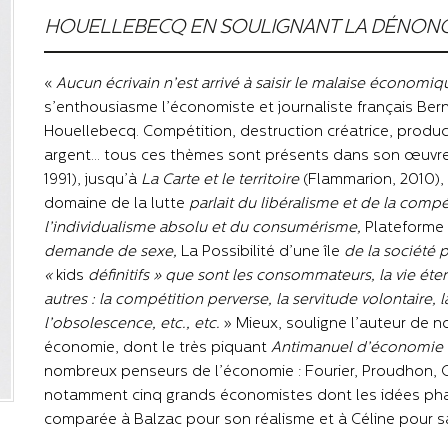
HOUELLEBECQ EN SOULIGNANT LA DÉNONCIAT
«
Aucun écrivain n’est arrivé à saisir le malaise écono
s’enthousiasme l’économiste et journaliste français Ber
Houellebecq. Compétition, destruction créatrice, productivi
argent… tous ces thèmes sont présents dans son œuvre
1991), jusqu’à
La Carte et le territoire
(Flammarion, 2010),
domaine de la lutte
parlait du libéralisme et de la compé
l’individualisme absolu et du consumérisme,
Plateforme
demande de sexe,
La Possibilité d’une île
de la société p
«
kids
définitifs » que sont les consommateurs, la vie éter
autres : la compétition perverse, la servitude volontaire, la
l’obsolescence, etc., etc.
» Mieux, souligne l’auteur de 
économie, dont le très piquant
Antimanuel d’économie
nombreux penseurs de l’économie : Fourier, Proudhon, Or
notamment cinq grands économistes dont les idées phar
comparée à Balzac pour son réalisme et à Céline pour sa