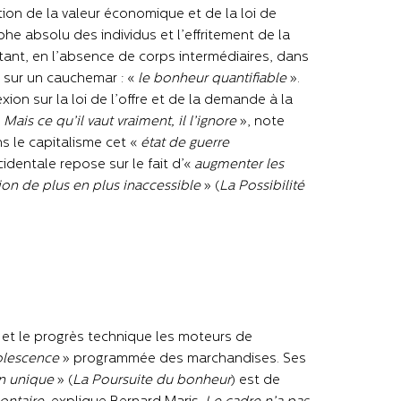
ion de la valeur économique et de la loi de
mphe absolu des individus et l’effritement de la
ttant, en l’absence de corps intermédiaires, dans
sur un cauchemar : «
le bonheur quantifiable
».
exion sur la loi de l’offre et de la demande à la
Mais ce qu’il vaut vraiment, il l’ignore
», note
 le capitalisme cet «
état de guerre
identale repose sur le fait d’«
augmenter les
tion de plus en plus inaccessible
» (
La Possibilité
 et le progrès technique les moteurs de
olescence
» programmée des marchandises. Ses
n unique
» (
La Poursuite du bonheur
) est de