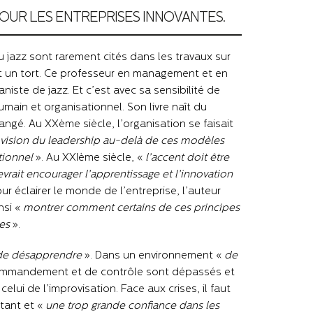
OUR LES ENTREPRISES INNOVANTES.
du jazz sont rarement cités dans les travaux sur
est un tort. Ce professeur en management et en
iste de jazz. Et c’est avec sa sensibilité de
ain et organisationnel. Son livre naît du
ngé. Au XXème siècle, l’organisation se faisait
e vision du leadership au-delà de ces modèles
tionnel
». Au XXIème siècle, «
l’accent doit être
evrait encourager l’apprentissage et l’innovation
ur éclairer le monde de l’entreprise, l’auteur
nsi «
montrer comment certains de ces principes
es
».
t de désapprendre
». Dans un environnement «
de
ommandement et de contrôle sont dépassés et
elui de l’improvisation. Face aux crises, il faut
tant et «
une trop grande confiance dans les