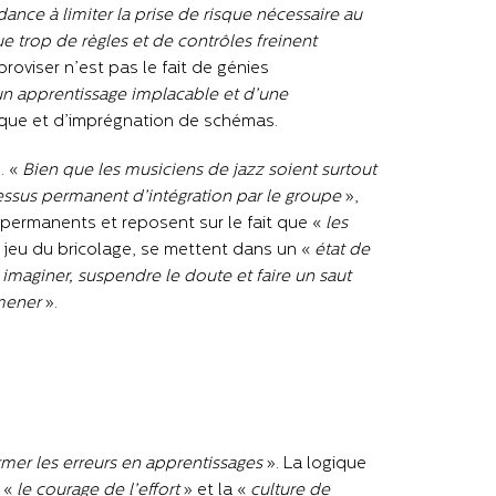
nce à limiter la prise de risque nécessaire au
trop de règles et de contrôles freinent
mproviser n’est pas le fait de génies
’un apprentissage implacable et d’une
que et d’imprégnation de schémas.
. «
Bien que les musiciens de jazz soient surtout
cessus permanent d’intégration par le groupe
»,
nt permanents et reposent sur le fait que «
les
 jeu du bricolage, se mettent dans un «
état de
«
imaginer, suspendre le doute et faire un saut
 mener
».
rmer les erreurs en apprentissages
». La logique
 «
le courage de l’effort
» et la «
culture de