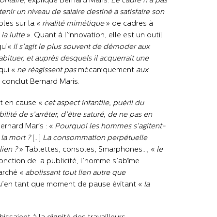
lontaire,
explique Bernard Maris.
Le cadre n’a pas
enir un niveau de salaire destiné à satisfaire son
bles sur la «
rivalité mimétique
» de cadres à
a lutte
». Quant à l’innovation, elle est un outil
qu’«
il s’agit le plus souvent de démoder aux
abituer, et auprès desquels il acquerrait une
qui «
ne réagissent pas
mécaniquement
aux
conclut Bernard Maris.
t en cause «
cet aspect infantile, puéril du
lité de s’arrêter, d’être saturé, de ne pas en
 Bernard Maris : «
Pourquoi les hommes s’agitent-
 la mort ?
[…]
La consommation perpétuelle
ien ?
» Tablettes, consoles, Smarphones…, «
le
jonction de la publicité, l’homme s’abîme
marché «
abolissant tout lien autre que
 qu’en tant que moment de pause évitant «
la