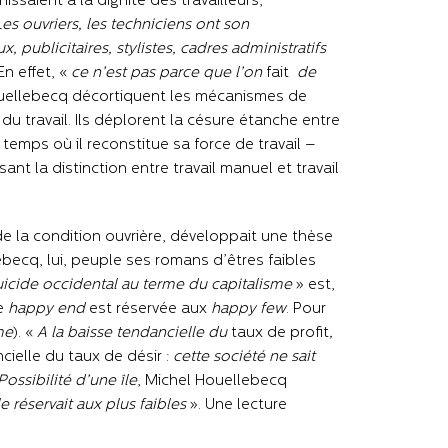
hissaient à la dignité des travailleurs,
es ouvriers, les techniciens ont son
 publicitaires, stylistes, cadres administratifs
En effet, «
ce n’est pas parce que l’on
fait
de
uellebecq décortiquent les mécanismes de
u travail. Ils déplorent la césure étanche entre
e temps où il reconstitue sa force de travail –
ant la distinction entre travail manuel et travail
e la condition ouvrière, développait une thèse
becq, lui, peuple ses romans d’êtres faibles
icide occidental au terme du capitalisme
» est,
ne
happy end
est réservée aux
happy few
. Pour
me
). «
A la baisse tendancielle du
taux de profit
,
ielle du taux de désir :
cette société ne sait
ossibilité d’une île
, Michel Houellebecq
le réservait aux plus faibles
». Une lecture