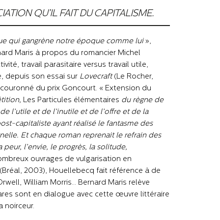
ION QU’IL FAIT DU CAPITALISME.
mique qui gangrène notre époque comme lui
»,
nard Maris à propos du romancier Michel
té, travail parasitaire versus travail utile,
, depuis son essai sur
Lovecraft
(Le Rocher,
 couronné du prix Goncourt. « Extension du
tition,
Les Particules élémentaires
du règne de
de l’utile et de l’inutile et de l’offre et de la
ost-capitaliste ayant réalisé le fantasme des
nelle. Et chaque roman reprenait le refrain des
 peur, l’envie, le progrès, la solitude,
nombreux ouvrages de vulgarisation en
(Bréal, 2003), Houellebecq fait référence à de
well, William Morris… Bernard Maris relève
es sont en dialogue avec cette œuvre littéraire
 noirceur.