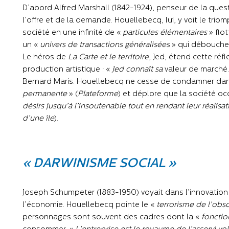
D’abord Alfred Marshall (1842-1924), penseur de la quest
l’offre et de la demande. Houellebecq, lui, y voit le trio
société en une infinité de «
particules élémentaires
» flo
un «
univers de transactions généralisées
» qui débouche 
Le héros de
La Carte et le territoire
, Jed, étend cette réfl
production artistique : «
Jed connaît sa
valeur de marché.
Bernard Maris. Houellebecq ne cesse de condamner dans
permanente
» (
Plateforme
) et déplore que la société occ
désirs jusqu’à l’insoutenable tout en rendant leur réalisa
d’une île
).
« DARWINISME SOCIAL »
Joseph Schumpeter (1883-1950) voyait dans l’innovation
l’économie. Houellebecq pointe le «
terrorisme de l’obs
personnages sont souvent des cadres dont la «
fonctio