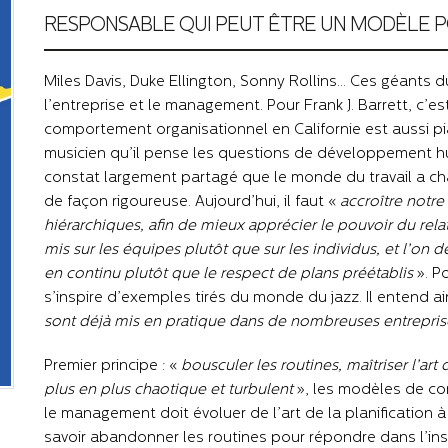
RESPONSABLE QUI PEUT ÊTRE UN MODÈLE P
Miles Davis, Duke Ellington, Sonny Rollins... Ces géants 
l’entreprise et le management. Pour Frank J. Barrett, c’
comportement organisationnel en Californie est aussi pian
musicien qu’il pense les questions de développement hum
constat largement partagé que le monde du travail a cha
de façon rigoureuse. Aujourd’hui, il faut «
accroître notr
hiérarchiques, afin de mieux apprécier le pouvoir du rela
mis sur les équipes plutôt que sur les individus, et l’on d
en continu plutôt que le respect de plans préétablis
». Po
s’inspire d’exemples tirés du monde du jazz. Il entend ai
sont déjà mis en pratique dans de nombreuses entrepris
Premier principe : «
bousculer les routines, maîtriser l’ar
plus en plus chaotique et turbulent
», les modèles de c
le management doit évoluer de l’art de la planification à c
savoir abandonner les routines pour répondre dans l’ins