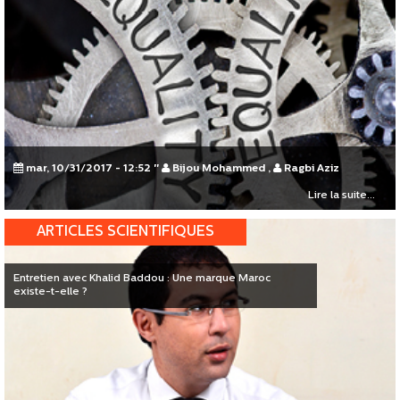
mar, 10/31/2017 - 12:52
"
Bijou Mohammed
,
Ragbi Aziz
Lire la suite...
ARTICLES SCIENTIFIQUES
Entretien avec Khalid Baddou : ​Une marque Maroc
existe-t-elle ?