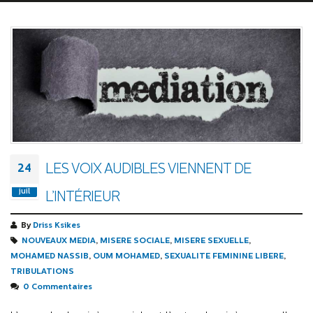
LES VOIX AUDIBLES VIENNENT DE
24
juil
L’INTÉRIEUR
By
Driss Ksikes
NOUVEAUX MEDIA
,
MISERE SOCIALE
,
MISERE SEXUELLE
,
MOHAMED NASSIB
,
OUM MOHAMED
,
SEXUALITE FEMININE LIBERE
,
TRIBULATIONS
0 Commentaires