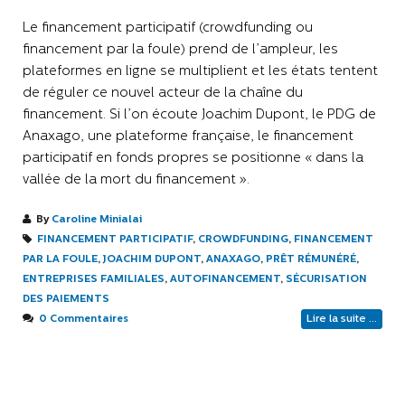
Le financement participatif (crowdfunding ou
financement par la foule) prend de l’ampleur, les
plateformes en ligne se multiplient et les états tentent
de réguler ce nouvel acteur de la chaîne du
financement. Si l’on écoute Joachim Dupont, le PDG de
Anaxago, une plateforme française, le financement
participatif en fonds propres se positionne « dans la
vallée de la mort du financement ».
By
Caroline Minialai
FINANCEMENT PARTICIPATIF
,
CROWDFUNDING
,
FINANCEMENT
PAR LA FOULE
,
JOACHIM DUPONT
,
ANAXAGO
,
PRÊT RÉMUNÉRÉ
,
ENTREPRISES FAMILIALES
,
AUTOFINANCEMENT
,
SÉCURISATION
DES PAIEMENTS
0 Commentaires
Lire la suite ...