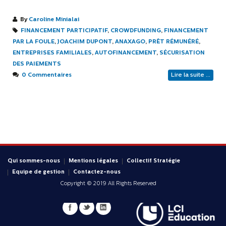
By
Caroline Minialai
FINANCEMENT PARTICIPATIF
,
CROWDFUNDING
,
FINANCEMENT
PAR LA FOULE
,
JOACHIM DUPONT
,
ANAXAGO
,
PRÊT RÉMUNÉRÉ
,
ENTREPRISES FAMILIALES
,
AUTOFINANCEMENT
,
SÉCURISATION
DES PAIEMENTS
0 Commentaires
Lire la suite ...
Qui sommes-nous
Mentions légales
Collectif Stratégie
Equipe de gestion
Contactez-nous
Copyright © 2019 All Rights Reserved