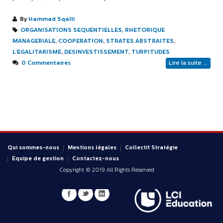
By
Hammad Sqalli
ORGANISATIONS SEQUENTIELLES
,
RHETORIQUE
MANAGERIALE
,
COOPERATION
,
STRATES ABSTRAITES
,
L’EGALITARISME
,
DESINVESTISSEMENT
,
TURPITUDES
0 Commentaires
Lire la suite ...
Qui sommes-nous
Mentions légales
Collectif Stratégie
Equipe de gestion
Contactez-nous
Copyright © 2019 All Rights Reserved