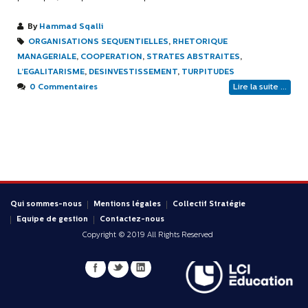
By
Hammad Sqalli
ORGANISATIONS SEQUENTIELLES
,
RHETORIQUE
MANAGERIALE
,
COOPERATION
,
STRATES ABSTRAITES
,
L’EGALITARISME
,
DESINVESTISSEMENT
,
TURPITUDES
0 Commentaires
Lire la suite ...
Qui sommes-nous
Mentions légales
Collectif Stratégie
Equipe de gestion
Contactez-nous
Copyright © 2019 All Rights Reserved