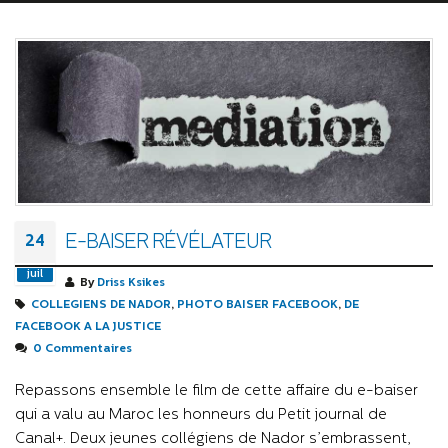
E-BAISER RÉVÉLATEUR
24
juil
By
Driss Ksikes
COLLEGIENS DE NADOR
,
PHOTO BAISER FACEBOOK
,
DE
FACEBOOK A LA JUSTICE
0 Commentaires
Repassons ensemble le film de cette affaire du e-baiser
qui a valu au Maroc les honneurs du Petit journal de
Canal+. Deux jeunes collégiens de Nador s’embrassent,