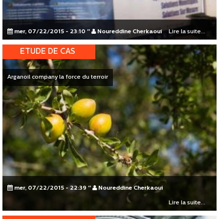
mer, 07/22/2015 - 23:10
"
Noureddine Cherkaoui
Lire la suite...
ETUDE DE CAS
Arganoil company la force du terroir
mer, 07/22/2015 - 22:39
"
Noureddine Cherkaoui
Lire la suite...