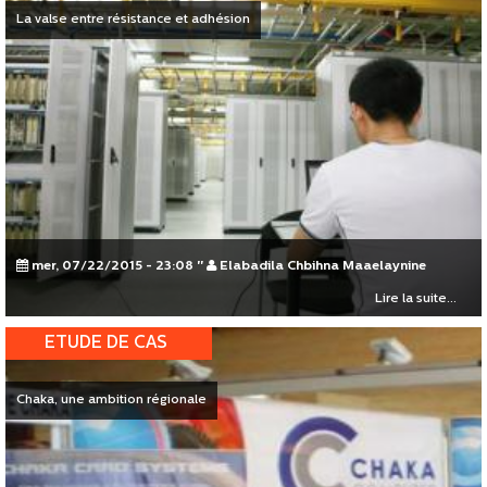
La valse entre résistance et adhésion
mer, 07/22/2015 - 23:08
"
Elabadila Chbihna Maaelaynine
Lire la suite...
ETUDE DE CAS
Chaka, une ambition régionale