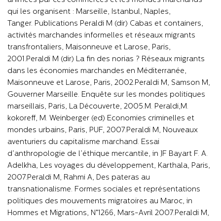
animées par ces commerces et les mondes marchands
qui les organisent : Marseille, Istanbul, Naples,
Tanger. Publications Peraldi M (dir) Cabas et containers,
activités marchandes informelles et réseaux migrants
transfrontaliers, Maisonneuve et Larose, Paris,
2001.Peraldi M (dir) La fin des norias ? Réseaux migrants
dans les économies marchandes en Méditerranée,
Maisonneuve et Larose, Paris, 2002.Peraldi M, Samson M,
Gouverner Marseille. Enquête sur les mondes politiques
marseillais, Paris, La Découverte, 2005.M. Peraldi,M.
kokoreff, M. Weinberger (ed) Economies criminelles et
mondes urbains, Paris, PUF, 2007.Peraldi M, Nouveaux
aventuriers du capitalisme marchand. Essai
d’anthropologie de l’éthique mercantile, in JF Bayart F. A.
Adelkha, Les voyages du développement, Karthala, Paris,
2007.Peraldi M, Rahmi A, Des pateras au
transnationalisme. Formes sociales et représentations
politiques des mouvements migratoires au Maroc, in
Hommes et Migrations, N°1266, Mars-Avril 2007.Peraldi M,