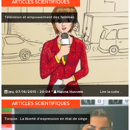
ARTICLES SCIENTIFIQUES
Télévision et empowerment des femmes
jeu, 07/16/2015 - 20:04
"
Hasna Hussein
Lire la suite...
ARTICLES SCIENTIFIQUES
Turquie : La liberté d’expression en état de siège