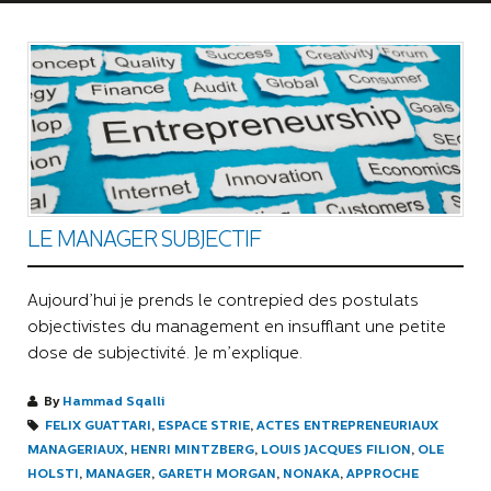
LE MANAGER SUBJECTIF
Aujourd’hui je prends le contrepied des postulats
objectivistes du management en insufflant une petite
dose de subjectivité. Je m’explique.
By
Hammad Sqalli
FELIX GUATTARI
,
ESPACE STRIE
,
ACTES ENTREPRENEURIAUX
MANAGERIAUX
,
HENRI MINTZBERG
,
LOUIS JACQUES FILION
,
OLE
HOLSTI
,
MANAGER
,
GARETH MORGAN
,
NONAKA
,
APPROCHE