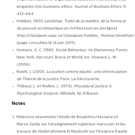
enquiries into business ethics.
Journal of Business Ethics
, 11,
433-444.
Hobbes, (1651)
Léviathan.
Traité de la matière, de la forme et
du pouvoir ecclésiastique et civil
Ressources [en ligne]
http://classiques.uqac.ca/classiques/hobbes_thomas/leviathan/
(page consultée le 14 juin 2015).
Homans, G. C. (1961).
Social Behaviour: Its Elementary Forms
.
New York: Harcourt, Brace et World, Inc. Howard, L. W.
(2006).
Rawls, J. (2001).
La justice comme équité : une reformulation
de Théorie de la justice
, Paris, La Découverte.
Thibaut, J., et Walker, L. (1975).
Procedural Justice: A
Psychological Analysis
. Hillsdale, NJ: Erlbaum.
Notes
Relevons néanmoins l’étude de Boujettou Hassane et
Marso Saida sur l’enseignement supérieur marocain et les
travaux de Abderrahmane El Maslouhi sur l’Instance Équité