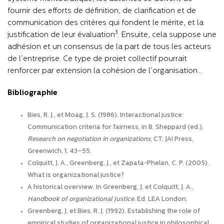
fournir des efforts de définition, de clarification et de
communication des critères qui fondent le mérite, et la
3
justification de leur évaluation
. Ensuite, cela suppose une
adhésion et un consensus de la part de tous les acteurs
de l’entreprise. Ce type de projet collectif pourrait
renforcer par extension la cohésion de l’organisation…
Bibliographie
Bies, R. J., et Moag, J. S. (1986). Interactional justice:
Communication criteria for fairness, in B. Sheppard (ed.),
Research on negotiation in organizations
, CT: JAI Press,
Greenwich, 1, 43–55.
Colquitt, J. A., Greenberg, J., et Zapata-Phelan, C. P. (2005).
What is organizational justice?
A historical overview. In Greenberg, J. et Colquitt, J. A.,
Handbook of organizational justice
. Ed. LEA London.
Greenberg, J. et Bies, R. J. (1992). Establishing the role of
empirical studies of organizational justice in philosophical