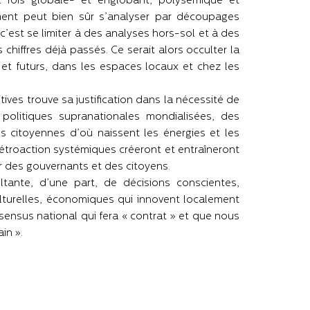
fois globale- et englobant, polysémique et
ent peut bien sûr s’analyser par découpages
’est se limiter à des analyses hors-sol et à des
chiffres déjà passés. Ce serait alors occulter la
t futurs, dans les espaces locaux et chez les
es trouve sa justification dans la nécessité de
politiques supranationales mondialisées, des
s citoyennes d’où naissent les énergies et les
rétroaction systémiques créeront et entraîneront
er des gouvernants et des citoyens.
tante, d’une part, de décisions conscientes,
ulturelles, économiques qui innovent localement
nsus national qui fera « contrat » et que nous
in ».