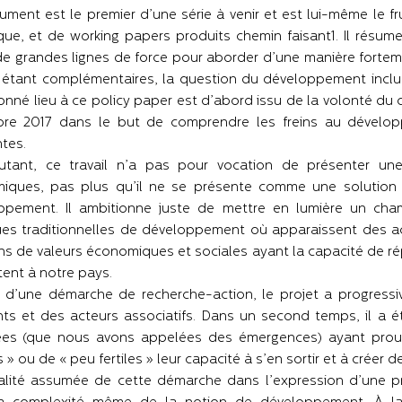
ment est le premier d’une série à venir et est lui-même le 
que, et de working papers produits chemin faisant1. Il rés
de grandes lignes de force pour aborder d’une manière fortem
 étant complémentaires, la question du développement inclus
onné lieu à ce policy paper est d’abord issu de la volonté du c
re 2017 dans le but de comprendre les freins au dévelo
tes.
utant, ce travail n’a pas pour vocation de présenter un
iques, pas plus qu’il ne se présente comme une solution 
ppement. Il ambitionne juste de mettre en lumière un cham
ques traditionnelles de développement où apparaissent des a
ns de valeurs économiques et sociales ayant la capacité de r
ent à notre pays.
t d’une démarche de recherche-action, le projet a progressi
ants et des acteurs associatifs. Dans un second temps, il a
sées (que nous avons appelées des émergences) ayant prouvé
s » ou de « peu fertiles » leur capacité à s’en sortir et à créer
nalité assumée de cette démarche dans l’expression d’une pr