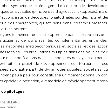
a complexité même de la notion de développement. À la 
rphe, synthétique et émergent. Le concept de développem
ques analysables (principe des diagnostics juxtaposés), mais c
’actions issus de découpes longitudinales sur des faits et des 
que des émergences, qui fait sens dans les temps présents e
 qui les portent.
oyons fermement que cette approche par les exceptions positiv
articuler et de dynamiser les complémentarités entre des 
ues nationales macroéconomiques et sociales, et des action
MED AMINE BELEMLIH
ités locales. Ces articulations multiples dans des boucles de 
lih est praticien chercheur
tour des modifications dans les modalités de l’agir et du pens
cialisé dans les dynamiques
s combinant le top down et le
ent dit, un projet de développement est toujours la résul
 intelligence collective et dans
AHMED BENABADJI
oches stratégiques de
isées et, d’autre part, de dynamiques sociales, sociétales, c
on. Amine Belemlih est membre
endent peu à peu pour constituer à un moment donné un conse
ntifique de la chaire de...
Ahmed Benabadji est engagé depuis
plusieurs années dans l’action et la réflexion
s appeler, a posteriori, « le modèle de développement maroca
sur les thématiques de développement
Voir l'auteur ...
humain et territorial et sur les questions
économiques et écologiques. En 2015 2016,
 de pilotage :
il est parti un an en voyage sur quatre cont...
ïcha BELARBI
Voir l'auteur ...