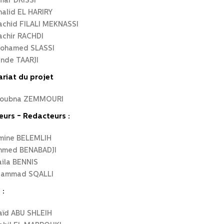
mar DRISSI
halid EL HARIRY
achid FILALI MEKNASSI
achir RACHDI
ohamed SLASSI
inde TAARJI
riat du projet
oubna ZEMMOURI
eurs - Redacteurs :
mine BELEMLIH
hmed BENABADJI
aila BENNIS
ammad SQALLI
 :
aïd ABU SHLEIH