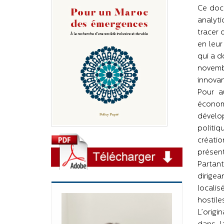
Ce docu
analyti
tracer 
en leur
qui a d
novemb
innovan
Pour a
économ
dévelo
politi
créatio
présent
Partan
dirige
locali
hostile
L’origi