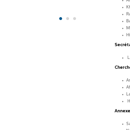
A
K
R
B
M
H
Secréta
L
Cherch
A
A
L
H
Annexe
S