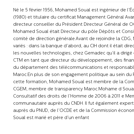
Né le 5 février 1956, Mohamed Soual est ingénieur de l’Éc
(1980) et titulaire du certificat Management Général Ava
directeur conseiller du Président Directeur Général de 
Mohamed Soual était Directeur du pôle Dépôts et Con
comité de direction générale.Avant de rejoindre la CD
variés : dans la banque d’abord, au CIH dont il était dir
les nouvelles technologies, chez Gemadec qu’il a dirigé
CTM en tant que directeur du développement, des finance
du département des télécommunications et responsable
Maroc.En plus de son engagement politique au sein du 
cette formation, Mohamed Soual est membre de la Commi
CGEM, membre de transparency Maroc.Mohame d Soual é
Consultatif des droits de l’Homme de 2006 à 2011 e Memb
communautaire auprès du CNDH. Il fut également expert
auprès du PNUD, de l’OCDE et de la Commission écono
Soual est marié et père d’un enfant