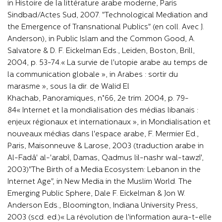
in Histoire de la littérature arabe moderne, Paris
Sindbad/Actes Sud, 2007. "Technological Mediation and
the Emergence of Transnational Publics" (en coll. Avec J.
Anderson), in Public Islam and the Common Good, A.
Salvatore & D. F. Eickelman Eds., Leiden, Boston, Brill,
2004, p. 53-74.« La survie de l'utopie arabe au temps de
la communication globale », in Arabes : sortir du
marasme », sous la dir. de Walid El
Khachab, Panoramiques, n°66, 2e trim. 2004, p. 79-
84« Internet et la mondialisation des médias libanais :
enjeux régionaux et internationaux », in Mondialisation et
nouveaux médias dans l'espace arabe, F. Mermier Ed.,
Paris, Maisonneuve & Larose, 2003 (traduction arabe in
Al-Fadâ' al-'arabî, Damas, Qadmus lil-nashr wal-tawzî',
2003)"The Birth of a Media Ecosystem: Lebanon in the
Internet Age", in New Media in the Muslim World. The
Emerging Public Sphere, Dale F. Eickelman & Jon W.
Anderson Eds., Bloomington, Indiana University Press,
2003 (scd. ed.)« La révolution de l'information aura-t-elle