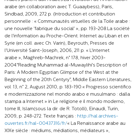
arabe (en collaboration avec T. Guaaybess), Paris,
Sindbad, 2009, 272 p. (Introduction et contribution
personnelle : « Communautés virtuelles de la Toile arabe :
une nouvelle 'fabrique du social' », pp. 193-208.La société
de l'information au Proche-Orient. Internet au Liban et en
Syrie (en coll. avec Ch. Varin), Beyrouth, Presses de
l'Université Saint-Joseph, 2006, 211 p. « L'internet
arabe », Maghreb-Machrek, n° 178, hiver 2003-
2004."Reading Muhammad al-Muwaylihi's Description of
Paris: A Modern Egyptian Glimpse of the West at the
Beginning of the 20th Centyry", Middle Eastern Literatures,
vol. 13, n° 2, August 2010, p. 183-190.« Progresso scientifico
e modernizzazione nel mondo arabo e musulmano : dalla
stampa a Internet » in Le religione e il mondo moderno,
tome III, Islam(sous la dir. de R. Totolli), Einaudi, Turin,
2009, p. 248-272. Texte français :
http://hal.archives-
ouvertes.fr/hal-00437316/fr/
« La Renaissance arabe au
XIXe siècle : médiums, médiations, médiateurs »,