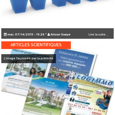
mar, 07/14/2015 - 19:26
"
Alioun Gueye
Lire la suite...
ARTICLES SCIENTIFIQUES
L’image façonnée par la publicité