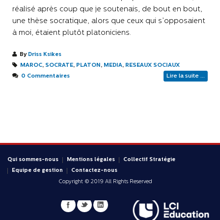
réalisé après coup que je soutenais, de bout en bout,
une thèse socratique, alors que ceux qui s’opposaient
à moi, étaient plutôt platoniciens.
By
Driss Ksikes
MAROC
,
SOCRATE
,
PLATON
,
MEDIA
,
RESEAUX SOCIAUX
0 Commentaires
Lire la suite ...
Qui sommes-nous
Mentions légales
Collectif Stratégie
Equipe de gestion
Contactez-nous
Copyright © 2019 All Rights Reserved