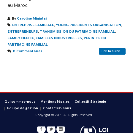
au Maroc.
By
Caroline Minialai
ENTREPRISE FAMILIALE
,
YOUNG PRESIDENTS ORGANISATION
,
ENTREPRENEURS
,
TRANSMISSION DU PATRIMOINE FAMILIAL
,
FAMILY OFFICE
,
FAMILLES INDUSTRIELLES
,
PERINITE DU
PARTIMOINE FAMILIAL
0 Commentaires
Lire la suite ...
Qui sommes-nous
Mentions légales
Collectif Stratégie
Equipe de gestion
Contactez-nous
Copyright © 2019 All Rights Reserved