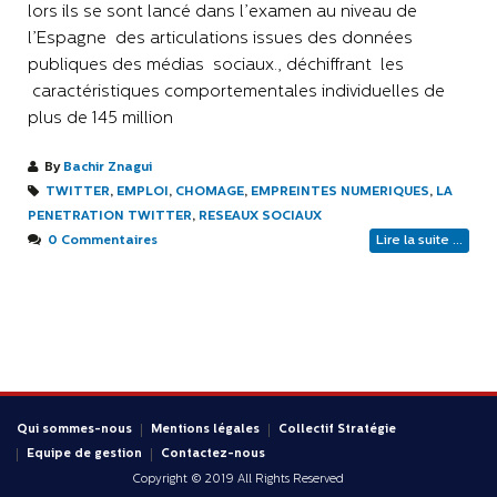
lors ils se sont lancé dans l’examen au niveau de
l’Espagne des articulations issues des données
publiques des médias sociaux., déchiffrant les
caractéristiques comportementales individuelles de
plus de 145 million
By
Bachir Znagui
TWITTER
,
EMPLOI
,
CHOMAGE
,
EMPREINTES NUMERIQUES
,
LA
PENETRATION TWITTER
,
RESEAUX SOCIAUX
0 Commentaires
Lire la suite ...
Qui sommes-nous
Mentions légales
Collectif Stratégie
Equipe de gestion
Contactez-nous
Copyright © 2019 All Rights Reserved