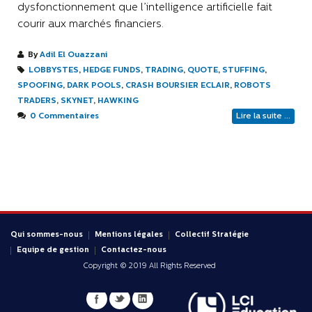
dysfonctionnement que l’intelligence artificielle fait
courir aux marchés financiers.
By
Adil El Ouazzani
LOBBYSTES
,
HEDGE FUNDS
,
TRADING
,
QUOTE
,
STUFFING
,
SPOOFING
,
DARK POOLS
,
CRASH BOURSIER ECLAIR
,
ROBOTS
TRADERS
,
SKYNET
,
HAWKING
0 Commentaires
Lire la suite ...
Qui sommes-nous
Mentions légales
Collectif Stratégie
Equipe de gestion
Contactez-nous
Copyright © 2019 All Rights Reserved