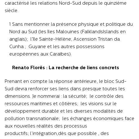
caractérisé les relations Nord-Sud depuis le quinzième
siècle.
1 Sans mentionner la présence physique et politique du
Nord au Sud (les îles Malouines (FalklandsIslands en
anglais)
;
l’île Sainte-H
é
l
è
ne, Ascension Tristan da
Cunha
;
Guyane et les autres possessions
européennes aux Caraïbes).
Renato Florês : La recherche de liens concrets
Prenant en compte la réponse antérieure, le bloc Sud-
Sud devra renforcer ses liens dans presque toutes les
dimensions. Je nommerai : la sécurité
;
le contrôle des
ressources maritimes et côtières
;
les visions sur le
développement durable et les diverses modalités de
pollution transnationale
;
les échanges économiques face
aux nouvelles réalités des processus
productifs
;
l’int
égration
,
dès que possible
, des