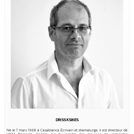
DRISS KSIKES
Né le 7 mars 1968 à Casablanca Écrivain et dramaturge, il est directeur de