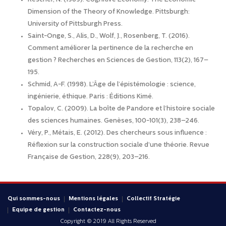
Dimension of the Theory of Knowledge. Pittsburgh:
University of Pittsburgh Press.
Saint-Onge, S., Alis, D., Wolf, J., Rosenberg, T. (2016).
Comment améliorer la pertinence de la recherche en
gestion ? Recherches en Sciences de Gestion, 113(2), 167–
195.
Schmid, A-F. (1998). L’Âge de l’épistémologie : science,
ingénierie, éthique. Paris : Éditions Kimé.
Topalov, C. (2009). La boîte de Pandore et l’histoire sociale
des sciences humaines. Genèses, 100-101(3), 238–246.
Véry, P., Métais, E. (2012). Des chercheurs sous influence :
Réflexion sur la construction sociale d’une théorie. Revue
Française de Gestion, 228(9), 203–216.
Qui sommes-nous
Mentions légales
Collectif Stratégie
Equipe de gestion
Contactez-nous
Copyright © 2019 All Rights Reserved