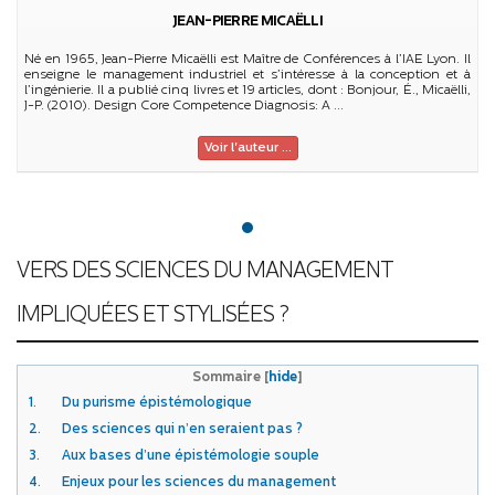
JEAN-PIERRE MICAËLLI
Né en 1965, Jean-Pierre Micaëlli est Maître de Conférences à l’IAE Lyon. Il
enseigne le management industriel et s’intéresse à la conception et à
l’ingénierie. Il a publié cinq livres et 19 articles, dont : Bonjour, É., Micaëlli,
J-P. (2010). Design Core Competence Diagnosis: A ...
Voir l'auteur ...
VERS DES SCIENCES DU MANAGEMENT
IMPLIQUÉES ET STYLISÉES ?
Sommaire
[
hide
]
1.
Du purisme épistémologique
2.
Des sciences qui n’en seraient pas ?
3.
Aux bases d’une épistémologie souple
4.
Enjeux pour les sciences du management