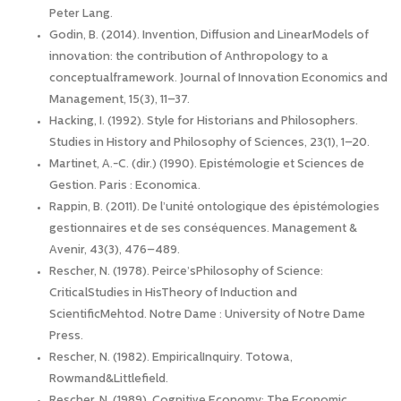
Peter Lang.
Godin, B. (2014). Invention, Diffusion and LinearModels of
innovation: the contribution of Anthropology to a
conceptualframework. Journal of Innovation Economics and
Management, 15(3), 11–37.
Hacking, I. (1992). Style for Historians and Philosophers.
Studies in History and Philosophy of Sciences, 23(1), 1–20.
Martinet, A.-C. (dir.) (1990). Epistémologie et Sciences de
Gestion. Paris : Economica.
Rappin, B. (2011). De l’unité ontologique des épistémologies
gestionnaires et de ses conséquences. Management &
Avenir, 43(3), 476–489.
Rescher, N. (1978). Peirce’sPhilosophy of Science:
CriticalStudies in HisTheory of Induction and
ScientificMehtod. Notre Dame : University of Notre Dame
Press.
Rescher, N. (1982). EmpiricalInquiry. Totowa,
Rowmand&Littlefield.
Rescher, N. (1989). Cognitive Economy: The Economic