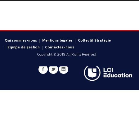
Qui sommes-nous
Mentions légales
Collectif Stratégie
Equipe de gestion
Contactez-nous
Copyright © 2019 All Rights Reserved