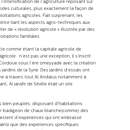
 l’intensification de l’agriculture reposant sur
thodes culturales, plus exactement la façon de
ploitations agricoles. Fait surprenant, les
ice liant les aspects agro-techniques aux
r de « révolution agricole » illustrée par des
itations familiales.
ècle comme étant la capitale agricole de
ricole n’est pas une exception, il s’inscrit
 Cordoue sous l’ère omeyyade avec la création
jardins de la Syrie. Des jardins d’essais ont
ne à travers tout Al Andalus notamment à
, Al jarafe de Séville était un site
 bien peuplés, disposant d’habitations
leur badigeon de chaux blanche(comme) des
 attestent d’expériences qui ont embrassé
) ainsi que des expériences spécifiques