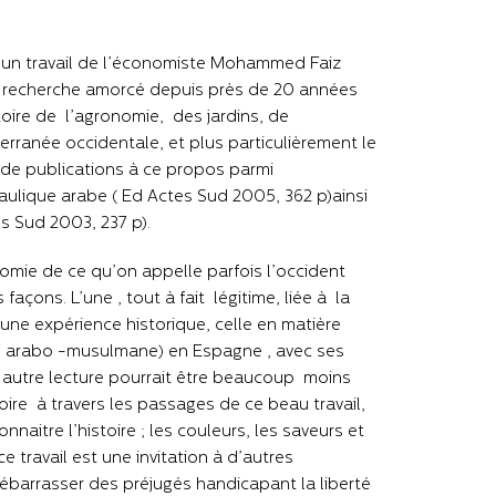
 d’un travail de l’économiste Mohammed Faiz
de recherche amorcé depuis près de 20 années
toire de l’agronomie, des jardins, de
erranée occidentale, et plus particulièrement le
e de publications à ce propos parmi
draulique arabe ( Ed Actes Sud 2005, 362 p)ainsi
s Sud 2003, 237 p).
nomie de ce qu’on appelle parfois l’occident
façons. L’une , tout à fait légitime, liée à la
une expérience historique, celle en matière
u arabo -musulmane) en Espagne , avec ses
e autre lecture pourrait être beaucoup moins
ire à travers les passages de ce beau travail,
nnaitre l’histoire ; les couleurs, les saveurs et
 travail est une invitation à d’autres
débarrasser des préjugés handicapant la liberté