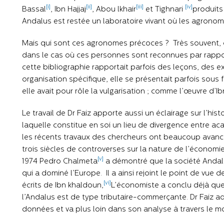
[i]
[ii]
[iii]
[iv]
Bassal
, Ibn Hajjaj
, Abou lkhair
et Tighnari
produits
Andalus est restée un laboratoire vivant où les agronomes
Mais qui sont ces agronomes précoces ? Très souvent, on
dans le cas où ces personnes sont reconnues par rappo
cette bibliographie rapportait parfois des leçons, des e
organisation spécifique, elle se présentait parfois sous
elle avait pour rôle la vulgarisation ; comme l’œuvre d’Ibn
Le travail de Dr Faiz apporte aussi un éclairage sur l’h
laquelle constitue en soi un lieu de divergence entre 
les récents travaux des chercheurs ont beaucoup avanc
trois siècles de controverses sur la nature de l’économ
[v]
1974 Pedro Chalmeta
a démontré que la société Andal
qui a dominé l’Europe. Il a ainsi rejoint le point de vue
[vi]
écrits de Ibn khaldoun,
L’économiste a conclu déjà que
l’Andalus est de type tributaire-commerçante. Dr Faiz a
données et va plus loin dans son analyse à travers le 