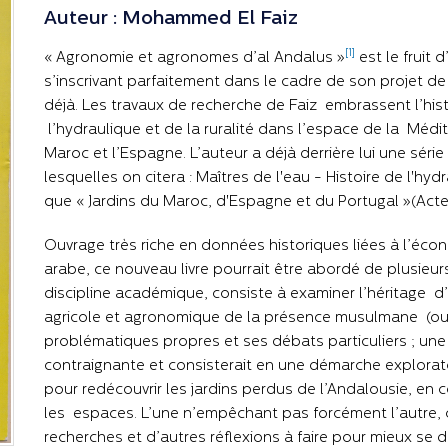
Auteur : Mohammed El Faiz
[1]
« Agronomie et agronomes d’al Andalus »
est le fruit
s’inscrivant parfaitement dans le cadre de son projet 
déjà. Les travaux de recherche de Faiz embrassent l’his
l’hydraulique et de la ruralité dans l’espace de la Médit
Maroc et l’Espagne. L’auteur a déjà derrière lui une séri
lesquelles on citera : Maîtres de l'eau - Histoire de l'hy
que « Jardins du Maroc, d'Espagne et du Portugal »(Acte
Ouvrage très riche en données historiques liées à l’éco
arabe, ce nouveau livre pourrait être abordé de plusieurs 
discipline académique, consiste à examiner l’héritage d’
agricole et agronomique de la présence musulmane (o
problématiques propres et ses débats particuliers ; un
contraignante et consisterait en une démarche explorato
pour redécouvrir les jardins perdus de l’Andalousie, en co
les espaces. L’une n’empêchant pas forcément l’autre, ce
recherches et d’autres réflexions à faire pour mieux se 