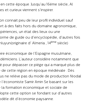
 en cette époque. Jusqu’au 16éme siècle, Al
 et curieux viennent s’inspirer.
 connait peu de leur profil individuel sauf
rt à des faits hors du domaine agronomique,
xpériences, un état des lieux ou une
 forme de guide ou d’encyclopédie, d’autres fois
ème
luyun(originaire d’ Almeria , 14
siècle)
istoire économique de l’Espagne musulmane,
académiciens. L’auteur considère notamment que
é pour dépasser ce piège qui a marqué plus de
ie de cette région en époque médiévale . Dès
us ne relève pas du mode de production féodal
 de l’économiste Samir Amin Se basant sur les
 la formation économique et sociale de
dopte cette option se fondant sur d’autres
modèle dit d’économie paysanne.