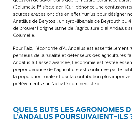
question de savoir dans quelle mesure Columelle aurait
er
(Columelle 1
siècle apr. JC), il dénonce une confusion re
sources arabes ont cité en effet Yunius pour désigner 
Anatilius de Berytos , un syro-libanais de Beyrouth du 4 
de prouver l’origine latine de l’agriculture d’al Andalus
Columelle.
Pour Faiz, l’économie d’Al Andalus est essentiellement
penseurs de la ruralité et défenseurs des agricultures fami
Andalus fut assez avancée, l’économie est restée esse
prépondérance de l’agriculture est confirmée par le faibl
la population rurale et par la contribution plus import
prélèvements sur l’activité commerciale ».
QUELS BUTS LES AGRONOMES D
L’ANDALUS POURSUIVAIENT-ILS 