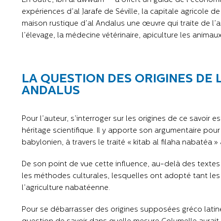
En outre, Ibn al awwam
a offert un guide de l’économi
expériences d’al Jarafe de Séville, la capitale agricole 
maison rustique d’al Andalus une œuvre qui traite de l’
l’élevage, la médecine vétérinaire, apiculture les animaux
LA QUESTION DES ORIGINES DE 
ANDALUS
Pour l’auteur, s’interroger sur les origines de ce savoir 
héritage scientifique. Il y apporte son argumentaire pour 
babylonien, à travers le traité « kitab al filaha nabatéa »
De son point de vue cette influence, au-delà des texte
les méthodes culturales, lesquelles ont adopté tant les
l’agriculture nabatéenne.
Pour se débarrasser des origines supposées gréco latine