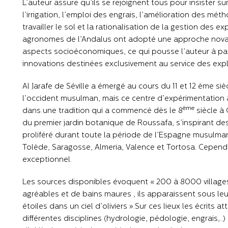
L’auteur assure qu’ils se rejoignent tous pour insister sur
l’irrigation, l’emploi des engrais, l’amélioration des mé
travailler le sol et la rationalisation de la gestion des ex
agronomes de l’Andalus ont adopté une approche novatr
aspects socioéconomiques, ce qui pousse l’auteur à parle
innovations destinées exclusivement au service des explo
Al Jarafe de Séville a émergé au cours du 11 et 12 ème si
l’occident musulman, mais ce centre d’expérimentation ag
ème
dans une tradition qui a commencé dès le 8
siècle à
du premier jardin botanique de Roussafa, s’inspirant des 
proliféré durant toute la période de l’Espagne musulma
Tolède, Saragosse, Almeria, Valence et Tortosa. Cependant
exceptionnel.
Les sources disponibles évoquent « 200 à 8000 villages
agréables et de bains maures , ils apparaissent sous 
étoiles dans un ciel d’oliviers ».Sur ces lieux les écrits
différentes disciplines (hydrologie, pédologie, engrais,..