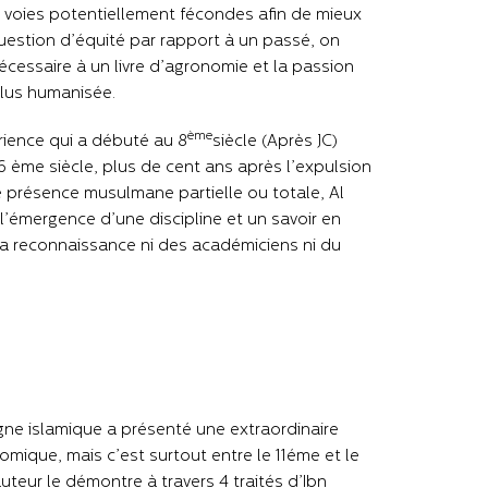
es voies potentiellement fécondes afin de mieux
estion d’équité par rapport à un passé, on
nécessaire à un livre d’agronomie et la passion
plus humanisée.
ème
érience qui a débuté au 8
siècle (Après JC)
6 ème siècle, plus de cent ans après l’expulsion
e présence musulmane partielle ou totale, Al
’émergence d’une discipline et un savoir en
la reconnaissance ni des académiciens ni du
gne islamique a présenté une extraordinaire
mique, mais c’est surtout entre le 11éme et le
teur le démontre à travers 4 traités d’Ibn