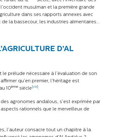
e rurale au 12
siècle, avec l’inventaire des
de l’occident musulman et la première grande
agriculture dans ses rapports annexes avec
 de la bassecour, les industries alimentaires….
L’AGRICULTURE D’AL
est le prélude nécessaire à l’évaluation de son
affirmer qu’en premier, l’héritage est
ème
[viii]
 au 10
siècle
.
s des agronomes andalous, s’est exprimée par
 aspects rationnels que le merveilleux de
s, l’auteur consacre tout un chapitre à la