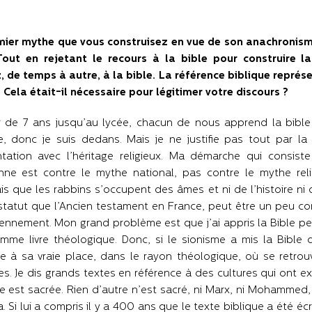
mier mythe que vous construisez en vue de son anachronisme 
. Tout en rejetant le recours à la bible pour construire
, de temps à autre, à la bible. La référence biblique repré
? Cela était-il nécessaire pour légitimer votre discours ?
r de 7 ans jusqu’au lycée, chacun de nous apprend la bible
e, donc je suis dedans. Mais je ne justifie pas tout par la b
tation avec l’héritage religieux. Ma démarche qui consiste
enne est contre le mythe national, pas contre le mythe relig
ais que les rabbins s’occupent des âmes et ni de l’histoire ni d
atut que l’Ancien testament en France, peut être un peu co
ennement. Mon grand problème est que j’ai appris la Bible p
me livre théologique. Donc, si le sionisme a mis la Bible d
e à sa vraie place, dans le rayon théologique, où se retro
es. Je dis grands textes en référence à des cultures qui ont exi
 est sacrée. Rien d’autre n’est sacré, ni Marx, ni Mohammed, n
. Si lui a compris il y a 400 ans que le texte biblique a été écr