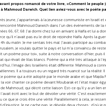
’avant propos romancé de votre livre, «Comment le peuple 
t à Mahmoud Darwich. Quel lien aviez-vous avec le poète pa
 très jeune, j’appartenais à la jeunesse communiste en Israël et
 rencontré Mahmoud Darwich dans l’un des événements de la rés
ées 66, 67, 68. J’ai dormi chez lui en arrivant à Haïfa et lui a do
arce qu’il n’avait pas eu le droit de rejoindre Haïfa. Après la gue
 4h du matin. Je me sentais très mal. J’avais participé au combat 
érusalem, je voulais quitter le pays et lui m’a convaincu de rester
crit un poème pour toi», suite à notre conversation d’hier, puis i
at qui rêvait de lilas blancs. Poème qui a été très attaqué à l
rd’hui, l’image des Israéliens était différente. Mahmoud a connu
aéliennes. Il a toujours eu un regard très nuancé sur la réalité.
ce poème qui a été adopté par le monde arabe et que Majda R
la voir chanter ce poème devant Moubarak et l’état major égyptie
e Mahmoud, qui décrit cette liaison. Est-ce qu’il y a un lien ent
ui l’avait écrit avec le but de dévoiler une vérité. C’est exacteme
ou ce que je crois être une vérité. Parallèlement à cela, je res
 d’injustice. Je ne cache pas, je dévoile deux choses : d’où je p