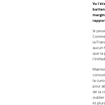
Vu l’ét
batten
margina
rappor
Je peux
Comme j
la Fran
aucun h
que la 
l’Intifa
Mainten
consomm
la curi
pour ab
de la c
oublier
et plur