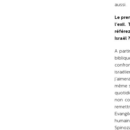
aussi.
Le pre
l’exil
référez
Israël 
A parti
bibliqu
confron
israéli
j’aimer
même st
quotidi
non com
remettr
Evangil
humaine
Spinoza