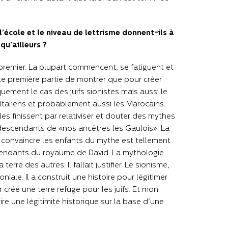
 l’école et le niveau de lettrisme donnent-ils à
qu’ailleurs ?
 le premier. La plupart commencent, se fatiguent et
tte première partie de montrer que pour créer
uement le cas des juifs sionistes mais aussi le
 Italiens et probablement aussi les Marocains.
s finissent par relativiser et douter des mythes
 descendants de «nos ancêtres les Gaulois». La
r convaincre les enfants du mythe est tellement
escendants du royaume de David. La mythologie
rre des autres. Il fallait justifier. Le sionisme,
niale. Il a construit une histoire pour légitimer
oir créé une terre refuge pour les juifs. Et mon
ire une légitimité historique sur la base d’une