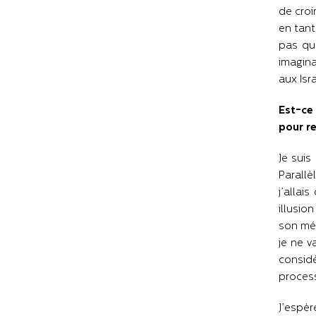
de croir
en tant
pas qu
imagina
aux Isr
Est-ce 
pour r
Je sui
Parallèl
j’allai
illusio
son mét
je ne v
considè
process
J’espèr