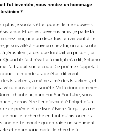
juif fut inventé», vous rendez un hommage
lestinien ?
 en plus je voulais être poète. Je me souviens
istance. Et on est devenus amis. Je parle là
rmi chez moi, une ou deux fois, en arrivant à Tel
rre, je suis allé à nouveau chez lui, on a discuté
à Jérusalem, alors que lui était en prison. J’ai
. Quand il s’est réveillé à midi, il m’a dit, Shlomo:
l me l’a traduit sur le coup. Ce poème s’appelait
’époque. Le monde arabe était différent
 les Israéliens, a même aimé des Israéliens, et
 Il a vécu dans cette société. Voilà donc comment
oumi chante aujourd’hui. Sur YouTube, vous
n. Je crois être fier d’avoir été l’objet d’un
re ce poème et ce livre ? Bien sûr qu’il y a un
nt ce que je recherche en tant qu’historien : la
sens une dette morale qui entraîne un sentiment
arle et pourquoi je parle. Je cherche à