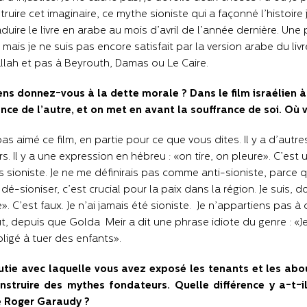
ruire cet imaginaire, ce mythe sioniste qui a façonné l’histoire 
raduire le livre en arabe au mois d’avril de l’année dernière. Une
, mais je ne suis pas encore satisfait par la version arabe du liv
lah et pas à Beyrouth, Damas ou Le Caire.
ns donnez-vous à la dette morale ? Dans le film israélien à 
nce de l’autre, et on met en avant la souffrance de soi. Où
 pas aimé ce film, en partie pour ce que vous dites. Il y a d’au
urs. Il y a une expression en hébreu : «on tire, on pleure». C’est
s sioniste. Je ne me définirais pas comme anti-sioniste, parce q
 dé-sioniser, c’est crucial pour la paix dans la région. Je suis, 
e». C’est faux. Je n’ai jamais été sioniste. Je n’appartiens pas à 
t, depuis que Golda Meir a dit une phrase idiote du genre : «J
bligé à tuer des enfants».
tie avec laquelle vous avez exposé les tenants et les abou
nstruire des mythes fondateurs. Quelle différence y a-t-i
Roger Garaudy ?