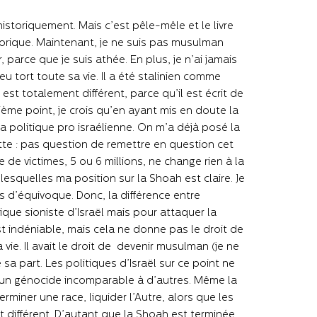
historiquement. Mais c’est pêle-mêle et le livre
torique. Maintenant, je ne suis pas musulman
 parce que je suis athée. En plus, je n’ai jamais
 tort toute sa vie. Il a été stalinien comme
st totalement différent, parce qu’il est écrit de
xième point, je crois qu’en ayant mis en doute la
a politique pro israélienne. On m’a déjà posé la
ette : pas question de remettre en question cet
de victimes, 5 ou 6 millions, ne change rien à la
lesquelles ma position sur la Shoah est claire. Je
s d’équivoque. Donc, la différence entre
ique sioniste d’Israël mais pour attaquer la
est indéniable, mais cela ne donne pas le droit de
vie. Il avait le droit de devenir musulman (je ne
sa part. Les politiques d’Israël sur ce point ne
t un génocide incomparable à d’autres. Même la
miner une race, liquider l’Autre, alors que les
t différent. D’autant que la Shoah est terminée