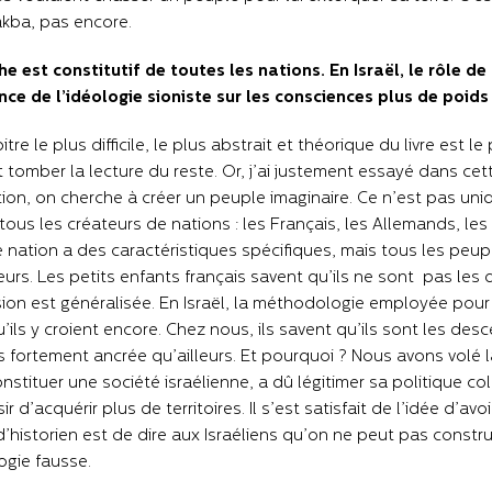
akba, pas encore.
e est constitutif de toutes les nations. En Israël, le rôle de
ence de l’idéologie sioniste sur les consciences plus de poids 
itre le plus difficile, le plus abstrait et théorique du livre est
t tomber la lecture du reste. Or, j’ai justement essayé dans ce
ion, on cherche à créer un peuple imaginaire. Ce n’est pas uniq
tous les créateurs de nations : les Français, les Allemands, les
nation a des caractéristiques spécifiques, mais tous les peuple
urs. Les petits enfants français savent qu’ils ne sont pas les
sion est généralisée. En Israël, la méthodologie employée pou
u’ils y croient encore. Chez nous, ils savent qu’ils sont les d
s fortement ancrée qu’ailleurs. Et pourquoi ? Nous avons volé la te
nstituer une société israélienne, a dû légitimer sa politique colo
r d’acquérir plus de territoires. Il s’est satisfait de l’idée d’av
d’historien est de dire aux Israéliens qu’on ne peut pas constru
gie fausse.