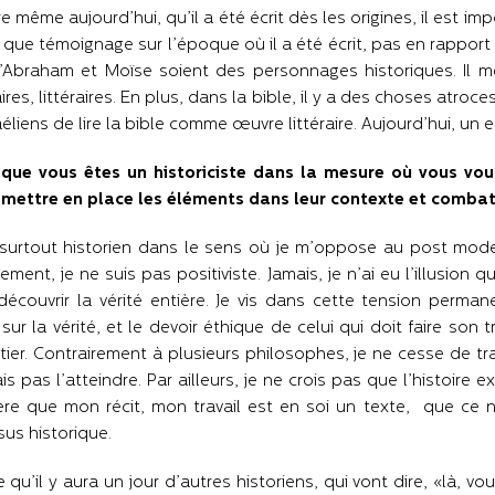
e même aujourd’hui, qu’il a été écrit dès les origines, il est impo
 que témoignage sur l’époque où il a été écrit, pas en rapport ave
’Abraham et Moïse soient des personnages historiques. Il
ires, littéraires. En plus, dans la bible, il y a des choses atr
aéliens de lire la bible comme œuvre littéraire. Aujourd’hui, un e
que vous êtes un historiciste dans la mesure où vous vous 
emettre en place les éléments dans leur contexte et combat
s surtout historien dans le sens où je m’oppose au post mo
ement, je ne suis pas positiviste. Jamais, je n’ai eu l’illusion qu
s découvrir la vérité entière. Je vis dans cette tension perm
n sur la vérité, et le devoir éthique de celui qui doit faire son
ier. Contrairement à plusieurs philosophes, je ne cesse de tr
ais pas l’atteindre. Par ailleurs, je ne crois pas que l’histoire 
re que mon récit, mon travail est en soi un texte, que ce n’
us historique.
e qu’il y aura un jour d’autres historiens, qui vont dire, «là, v