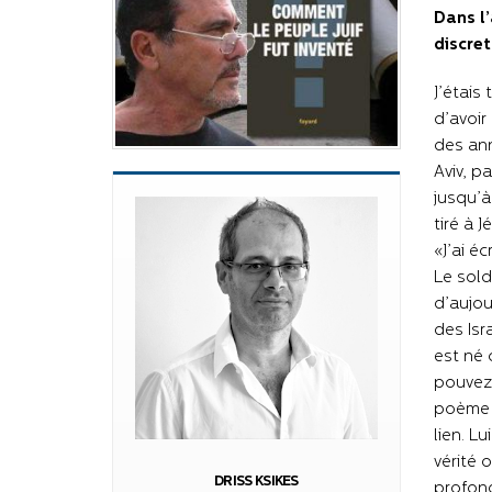
Dans l
discre
J’étais
d’avoir
des ann
Aviv, p
jusqu’à
tiré à J
«J’ai é
Le sold
d’aujou
des Isr
est né 
pouvez 
poème d
lien. L
vérité 
DRISS KSIKES
profond