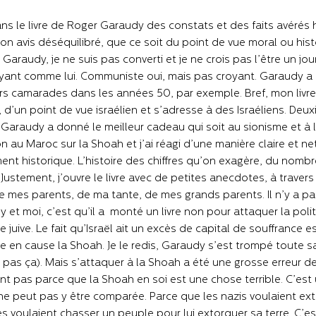
dans le livre de Roger Garaudy des constats et des faits avérés 
on avis déséquilibré, que ce soit du point de vue moral ou his
araudy, je ne suis pas converti et je ne crois pas l’être un jour,
yant comme lui. Communiste oui, mais pas croyant. Garaudy a eu
rs camarades dans les années 50, par exemple. Bref, mon livre e
v, d’un point de vue israélien et s’adresse à des Israéliens. Deu
Garaudy a donné le meilleur cadeau qui soit au sionisme et à l
n au Maroc sur la Shoah et j’ai réagi d’une manière claire et n
nt historique. L’histoire des chiffres qu’on exagère, du nombre 
Justement, j’ouvre le livre avec de petites anecdotes, à travers 
e mes parents, de ma tante, de mes grands parents. Il n’y a pa
 et moi, c’est qu’il a monté un livre non pour attaquer la polit
 juive. Le fait qu’Israël ait un excès de capital de souffrance 
e en cause la Shoah. Je le redis, Garaudy s’est trompé toute sa 
e pas ça). Mais s’attaquer à la Shoah a été une grosse erreur de 
t pas parce que la Shoah en soi est une chose terrible. C’es
e peut pas y être comparée. Parce que les nazis voulaient exter
es voulaient chasser un peuple pour lui extorquer sa terre. C’es