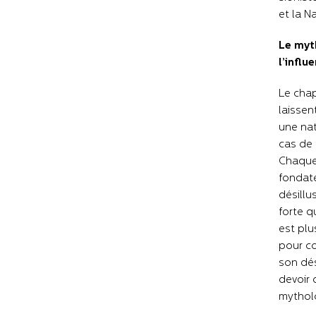
et la N
Le myth
l’influ
Le chap
laissen
une nat
cas de 
Chaque 
fondate
désillu
forte q
est plu
pour co
son dési
devoir 
mytholo