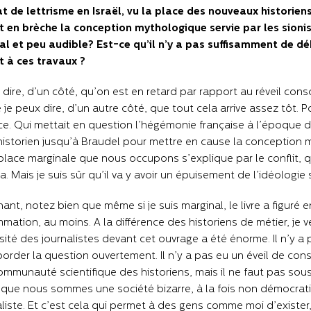
at de lettrisme en Israël, vu la place des nouveaux historie
t en brèche la conception mythologique servie par les sioni
l et peu audible? Est-ce qu’il n’y a pas suffisamment de déb
t à ces travaux ?
 dire, d’un côté, qu’on est en retard par rapport au réveil consc
e peux dire, d’un autre côté, que tout cela arrive assez tôt. 
ce. Qui mettait en question l’hégémonie française à l’époque de 
istorien jusqu’à Braudel pour mettre en cause la conception myt
place marginale que nous occupons s’explique par le conflit, q
da. Mais je suis sûr qu’il va y avoir un épuisement de l’idéologie 
ant, notez bien que même si je suis marginal, le livre a figuré en
ation, au moins. A la différence des historiens de métier, je ve
osité des journalistes devant cet ouvrage a été énorme. Il n’y a
order la question ouvertement. Il n’y a pas eu un éveil de cons
ommunauté scientifique des historiens, mais il ne faut pas sous-
 que nous sommes une société bizarre, à la fois non démocratiq
aliste. Et c’est cela qui permet à des gens comme moi d’exist