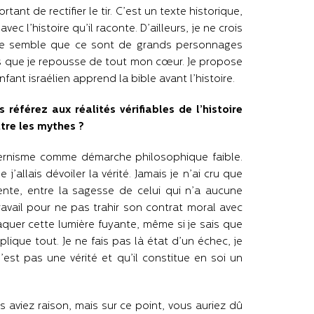
rtant de rectifier le tir. C’est un texte historique,
c l’histoire qu’il raconte. D’ailleurs, je ne crois
 me semble que ce sont de grands personnages
oces que je repousse de tout mon cœur. Je propose
nfant israélien apprend la bible avant l’histoire.
référez aux réalités vérifiables de l’histoire
tre les mythes ?
dernisme comme démarche philosophique faible.
e j’allais dévoiler la vérité. Jamais je n’ai cru que
anente, entre la sagesse de celui qui n’a aucune
 travail pour ne pas trahir son contrat moral avec
aquer cette lumière fuyante, même si je sais que
explique tout. Je ne fais pas là état d’un échec, je
est pas une vérité et qu’il constitue en soi un
ous aviez raison, mais sur ce point, vous auriez dû