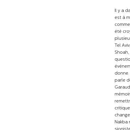
Il y a 
est à m
comme G
été cro
plusieu
Tel Avi
Shoah, 
questio
événeme
donne. 
parle d
Garaudy
mémoire
remettr
critiqu
changen
Nakba n
sionist