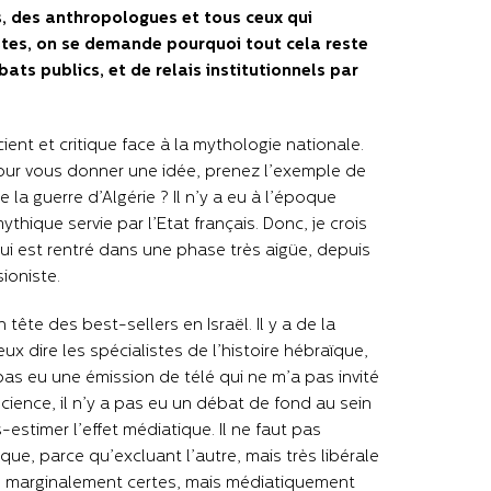
ns, des anthropologues et tous ceux qui
stes, on se demande pourquoi tout cela reste
ats publics, et de relais institutionnels par
ient et critique face à la mythologie nationale.
Pour vous donner une idée, prenez l’exemple de
la guerre d’Algérie ? Il n’y a eu à l’époque
hique servie par l’Etat français. Donc, je crois
ui est rentré dans une phase très aigüe, depuis
sioniste.
 tête des best-sellers en Israël. Il y a de la
ux dire les spécialistes de l’histoire hébraïque,
 pas eu une émission de télé qui ne m’a pas invité
cience, il n’y a pas eu un débat de fond au sein
estimer l’effet médiatique. Il ne faut pas
ue, parce qu’excluant l’autre, mais très libérale
er, marginalement certes, mais médiatiquement