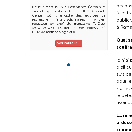
déconst
Né le 7 mars 1968 à Casablanca Écrivain et
dramaturge, il est directeur de HEM Research
faire t
Center, où il encadre des équipes de
recherche interdisciplinaires. Ancien
publier
rédacteur en chef du magazine TelQuel
à Ramal
(2001-2006), il est depuis 1996 professeur à
HEM de méthodologie et d...
Quel se
Voir l'auteur ...
souffra
Je n’ai
d’aille
suis pa
pour le
sionist
le débu
avoir o
La minu
à déco
comme 