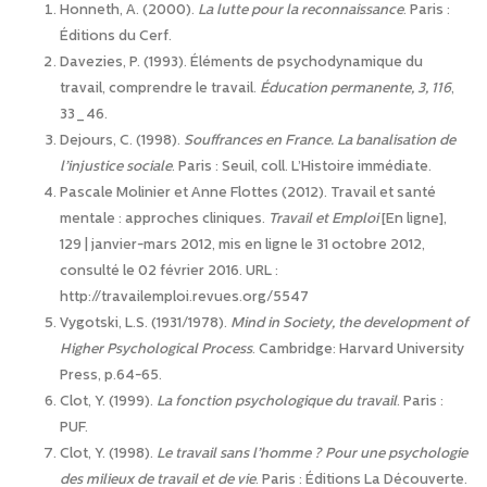
Honneth, A. (2000).
La lutte pour la reconnaissance
. Paris :
Éditions du Cerf.
Davezies, P. (1993). Éléments de psychodynamique du
travail, comprendre le travail.
Éducation permanente, 3, 116
,
33_46.
Dejours, C. (1998).
Souffrances en France. La banalisation de
l’injustice sociale
. Paris : Seuil, coll. L’Histoire immédiate.
Pascale Molinier et Anne Flottes (2012). Travail et santé
mentale : approches cliniques.
Travail et Emploi
[En ligne],
129 | janvier-mars 2012, mis en ligne le 31 octobre 2012,
consulté le 02 février 2016. URL :
http://travailemploi.revues.org/5547
Vygotski, L.S. (1931/1978).
Mind in Society, the development of
Higher Psychological Process
. Cambridge: Harvard University
Press, p.64-65.
Clot, Y. (1999).
La fonction psychologique du travail
. Paris :
PUF.
Clot, Y. (1998).
Le travail sans l’homme ? Pour une psychologie
des milieux de travail et de vie
. Paris : Éditions La Découverte.