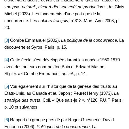
son prix "naturel", c'est-à-dire son coût de production
»,
In
: Glais
Michel (2033). Les fondements d’une politique de la
concurrence. Les
cahiers français
, n°313, Mars-Avril 2003, p.
20.
[3]
Combe Emmanuel (2002).
La politique de la concurrence
. La
découverte et Syros, Paris, p. 15.
[4]
Cette école s’est développée durant les années 1950-1970
avec des auteurs comme Joe Bain et Edward Mason,
Stigler.
In
: Combe Emmanuel,
op. cit.
, p. 14.
[5]
Voir également sur l’historique de la genèse des trusts au
États-Unis, au Canada et au Japon : Peuret Henry (1973).
La
stratégie des trusts
. Coll. « Que sais-je ? », n°120, P.U.F. Paris,
p. 10 et suivantes.
[6]
Rapport du groupe présidé par Roger Guesnerie, David
Encaoua (2006).
Politiques de la concurrence
. La