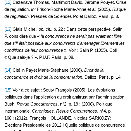
[12]
Cazenave Thomas, Martimort David, Jérôme Pouyet. Crise
de régulation.
In:
Frison-Roche Marie-Anne et
al.
(2005).
Risque
de régulation.
Presses de Sciences Po et Dalloz, Paris, p. 3.
[13]
Glais Michel,
op. cit.
, p. 22 ; Dans cette perspective, Salin
P. considère que «
la concurrence ne serait pas vraiment libre
que s’il était possible aux concurrents d’aménager librement les
conditions de leur concurrence
». Voir : Salin P. (1995). Coll
« Que sais-je ? », P.U.F, Paris, p. 98.
[14]
Cité in Payet Marie-Stéphane (2006).
Droit de la
concurrence et droit de la consommation
. Dalloz, Paris, p. 14.
[15]
Voir à ce sujet : Souty François (2005). Les évolutions
politiques dans l’application du droit antitrust par l’administration
Bush,
Revue Concurrences
, n°2, p. 19 ; (2008). Politique
internationale.
Chroniques, Revue Concurrences
, n°4, p.
168 ; (2012). François HOLLANDE, Nicolas SARKOZY:
Élections Présidentielles 2012 ! Quelle politique de concurrence