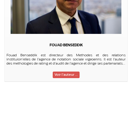
FOUAD BENSEDDIK
Fouad Benseddik est directeur des Methodes et des relations
instituion'elles de l'agence de notation sociale vigeoeriris. Il est l'auteur
des methologies de rating et d'audit de l'agence et dirige ses partenariats...
Voir l'auteur ...
C
C