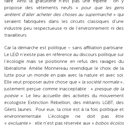
faire. Ainsi la gratuiterie n’est pas une friperie : on y
propose des vêtements neufs «
pour que les gens
arrêtent d’aller acheter des choses au supermarché
» qui
seraient fabriquées dans les circuits classiques d’une
industrie peu respectueuse ni de l’environnement ni des
travailleurs.
Car la démarche est politique – sans affiliation partisane.
Le LEØ n’existe pas en référence au discours politique sur
l’écologie mais se positionne en refus des ravages du
libéralisme. Amélie Monnereau revendique le choix de la
lutte pour un monde en paix avec la nature et avec soi.
Elle veut proposer autre chose que «
la société normale
»,
justement perçue comme inacceptable : «
presque de la
poésie
». Le lieu accueille des activités du mouvement
écologiste Extinction Rébellion, des militants LGBT, des
Gilets Jaunes… Pour eux, la crise est à la fois politique et
environnementale. L’écologie ne doit pas être
«
excluante
» : elle n’est pas réservée aux «
bobos écolos